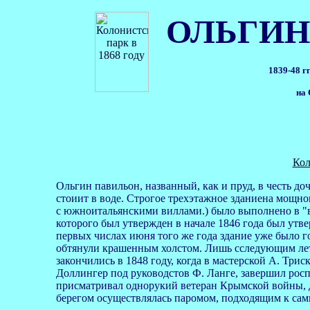
ОЛЬГИН
1839-48 г
на 
Кол
Ольгин павильон, названный, как и пруд, в честь до
стоиит в воде. Строгое трехэтажное зданиена мощно
с южноитальянскими виллами.) было выполнено в "в
которого был утвержден в начале 1846 года был утве
первых числах июня того же года здание уже было г
обтянули крашенным холстом. Лишь сследующим лет
закончились в 1848 году, когда в мастерской А. Тр
Доллингер под руководстов Ф. Ланге, завершил росп
присматривал однорукий ветеран Крымской войны, д
берегом осуществлялась паромом, подходящим к са