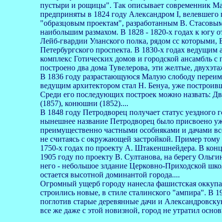
пустыри и рощицы". Так описывает современник Ма
предприняты в 1824 году Александром I, велевшего 
"образцовым проектам", разработанным В. Стасовым, 
наибольшим размахом. В 1828 - 1820-х годах к югу о
Лейб-гвардии Уланского полка, рядом сс которыми, В
Петербургского проспекта. В 1830-х годах ведущим 
комплекс Готических домов и городской ансамбль с 
построено два дома Тувелерова, эти желтые, двухэт
В 1836 году разрастающуюся Малую слободу переиме
ведущим архитектором стал Н. Бенуа, уже построив
Среди его последующих построек можно назвать: Дво
(1857), конюшни (1852)....
В 1848 году Петродворец получает статус уездного г
нынешнее название Петродворец было присвоено уже 
преимущественно частными особняками и дачами все
не считаясь с окружающей застройкой. Пример тому -
1750-х годах по проекту А. Штакеншнейдера. В конц
1905 году по проекту В. Султанова, на берегу Ольги
него - небольшое злдание Церковно-Приходской школ
остается высотной доминантой города....
Огромный ущерб городу нанесла фашистская оккупаци
строились новые, в стиле сталинского "ампира". В 19
поглотив старые деревянные дачи и Александровску
все же даже с этой новизной, город не утратил основ