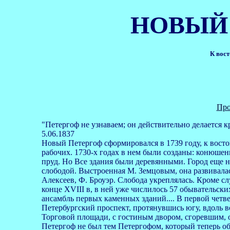
НОВЫЙ
К вост
Про
"Петергоф не узнаваем; он действительно делается 
5.06.1837
Новый Петергоф сформировался в 1739 году, к восто
рабочих. 1730-х годах в нем были созданы: конюше
пруд. Но Все здания были деревянными. Город еще н
слободой. Выстроенная М. Земцовым, она развивалась
Алексеев, Ф. Броуэр. Слобода укреплялась. Кроме с
конце XVIII в, в ней уже числилось 57 обывательски
ансамбль первых каменных зданий.... В первой четв
Петербургский проспект, протянувшись югу, вдоль в
Торговой площади, с гостиным двором, сгоревшим, 
Петергоф не был тем Петергофом, который теперь обус