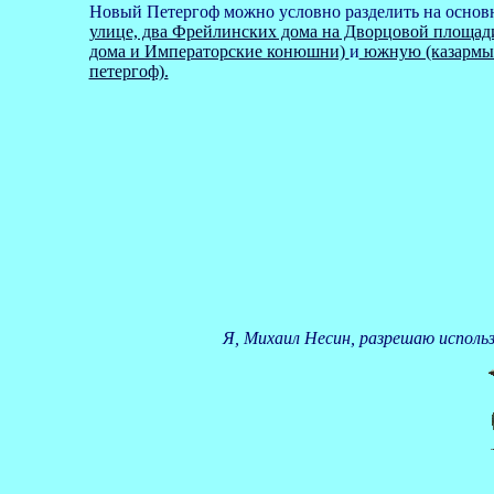
Новый Петергоф можно условно разделить на основ
улице, два Фрейлинских дома на Дворцовой площад
дома и Императорские конюшни)
и
южную (казармы У
петергоф).
Я, Михаил Несин, разрешаю исполь